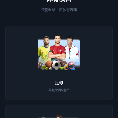
涵盖全球主流体育赛事
足球
英超/西甲/意甲