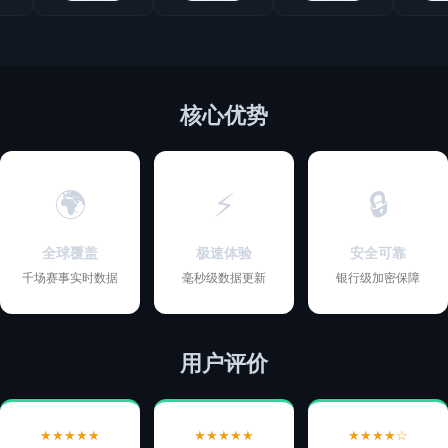
核心优势
🌍
⚡
🔒
全球覆盖
极速体验
安全可靠
千场赛事实时数据
毫秒级数据更新
银行级加密保障
用户评价
★★★★★
★★★★★
★★★★☆