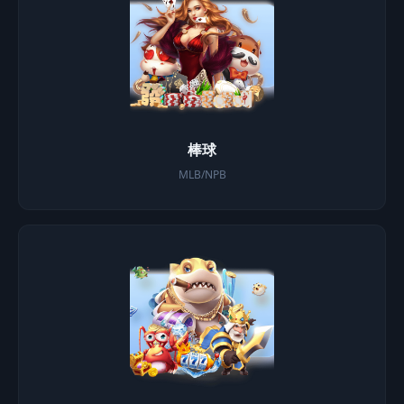
棒球
MLB/NPB