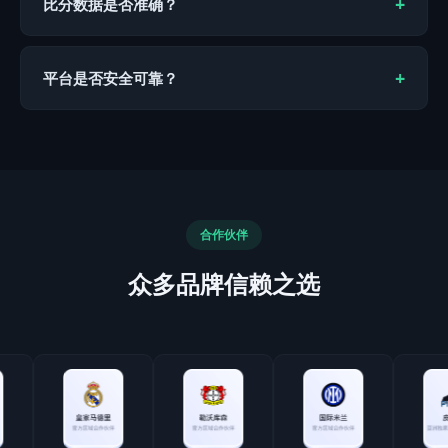
比分数据是否准确？
我们的数据来源于官方数据提供商，确保比分准确性和实
时性。数据延迟通常不超过3秒。
平台是否安全可靠？
mk伺服驱动器首页持有正规运营牌照，采用银行级加密技
术，所有用户数据严格保护，可放心使用。
合作伙伴
众多品牌信赖之选