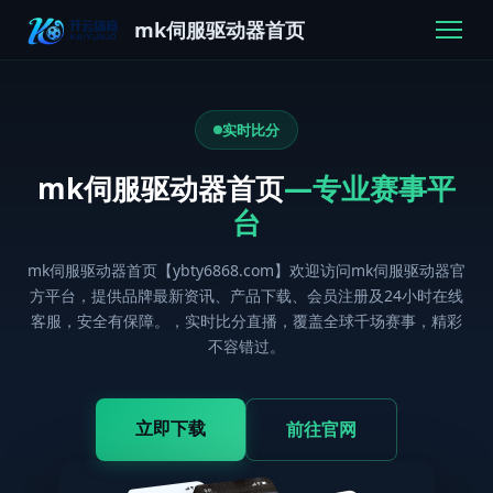
mk伺服驱动器首页
实时比分
mk伺服驱动器首页
—专业赛事平
台
mk伺服驱动器首页【ybty6868.com】欢迎访问mk伺服驱动器官
方平台，提供品牌最新资讯、产品下载、会员注册及24小时在线
客服，安全有保障。，实时比分直播，覆盖全球千场赛事，精彩
不容错过。
立即下载
前往官网